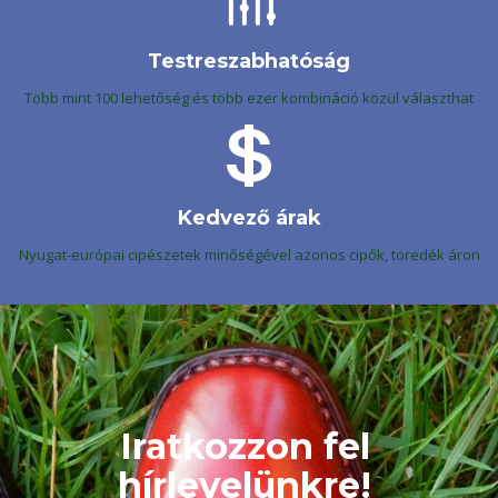
Testreszabhatóság
Több mint 100 lehetőség és több ezer kombináció közül választhat
Kedvező árak
Nyugat-európai cipészetek minőségével azonos cipők, töredék áron
Iratkozzon fel
hírlevelünkre!