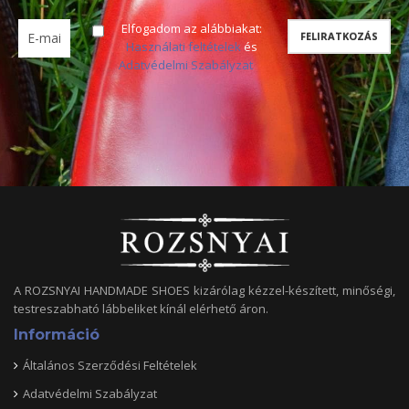
Elfogadom az alábbiakat:
Használati feltételek
és
Adatvédelmi Szabályzat
A ROZSNYAI HANDMADE SHOES kizárólag kézzel-készített, minőségi,
testreszabható lábbeliket kínál elérhető áron.
Információ
Általános Szerződési Feltételek
Adatvédelmi Szabályzat