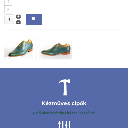
Kézműves cipők
Cipőinket kizárólag kézzel készítjük