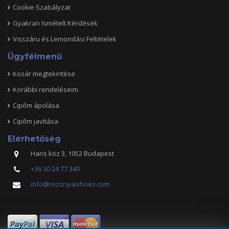
Cookie Szabályzat
Gyakran Ismételt Kérdések
Visszáru és Lemondási Feltételek
Ügyfélmenü
Kosár megtekintése
Korábbi rendeléseim
Cipőm ápolása
Cipőm javítása
Elérhetőség
Haris köz 3, 1052 Budapest
+36 30 24 77 340
info@rozsnyaishoes.com